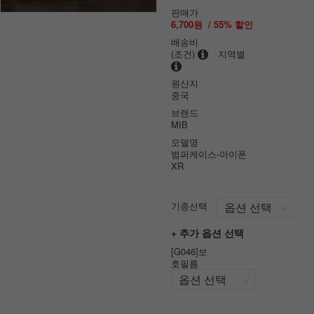
판매가
6,700원
/
55
% 할인
배송비
(조건)
지역별
원산지
중국
브랜드
MIB
모델명
범퍼케이스-아이폰
XR
기종선택
+ 추가 옵션 선택
[G046]보
호필름