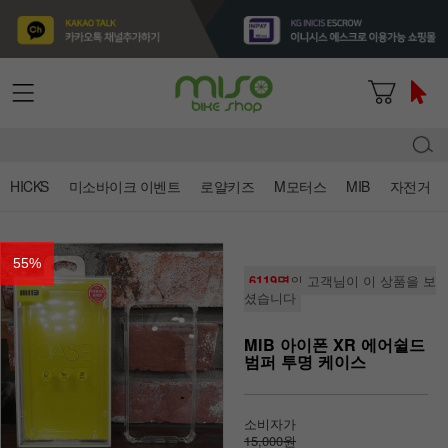
HICKS
미소바이크 이벤트
로얄키즈
M모터스
MIB
자전거
55
%
6119명
의 고객님이 이 상품을 보
셨습니다
MIB 아이폰 XR 에어쉴드
범퍼 투명 케이스
소비자가
15,000원