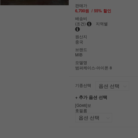
판매가
6,700원
/
55
% 할인
배송비
(조건)
지역별
원산지
중국
브랜드
MIB
모델명
범퍼케이스-아이폰 8
기종선택
+ 추가 옵션 선택
[G046]보
호필름