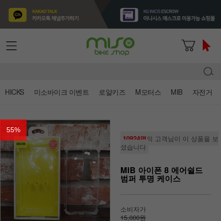
HICKS
미소바이크 이벤트
로얄키즈
M모터스
MIB
자전거
55
%
10924명
의 고객님이 이 상품을 보
셨습니다
MIB 아이폰 8 에어쉴드
범퍼 투명 케이스
소비자가
15,000원