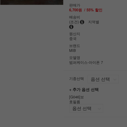
판매가
6,700원
/
55
% 할인
배송비
(조건)
지역별
원산지
중국
브랜드
MIB
모델명
범퍼케이스-아이폰 7
기종선택
+ 추가 옵션 선택
[G046]보
호필름