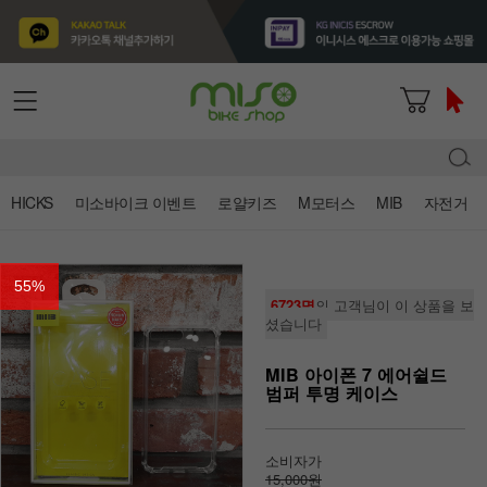
HICKS
미소바이크 이벤트
로얄키즈
M모터스
MIB
자전거
55
%
6723명
의 고객님이 이 상품을 보
셨습니다
MIB 아이폰 7 에어쉴드
범퍼 투명 케이스
소비자가
15,000원