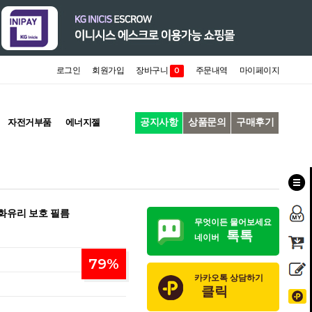
로그인
회원가입
장바구니
주문내역
마이페이지
0
공지사항
상품문의
구매후기
자전거부품
에너지젤
강화유리 보호 필름
무엇이든 물어보세요
톡톡
네이버
79
%
카카오톡 상담하기
클릭