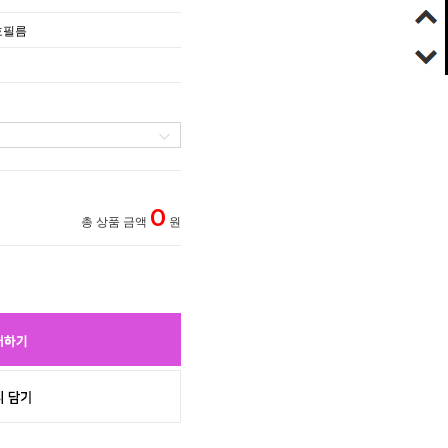
호필름
0
총 상품 금액
원