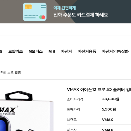
로얄키즈
M모터스
자전거
자전거용품
자전거의류/잡화
S
MIB
화유리 보호 필름
VMAX 아이폰12 프로 5D 풀커버 
소비자가격
28,000원
판매가격
5,900원
브랜드
VMAX
제조사
VMAX