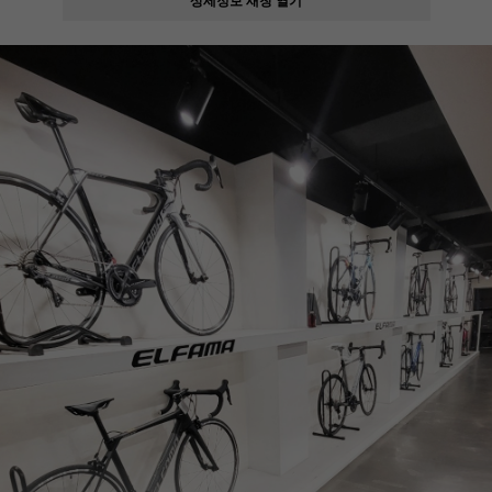
페이코 ID로
PAYCO 바