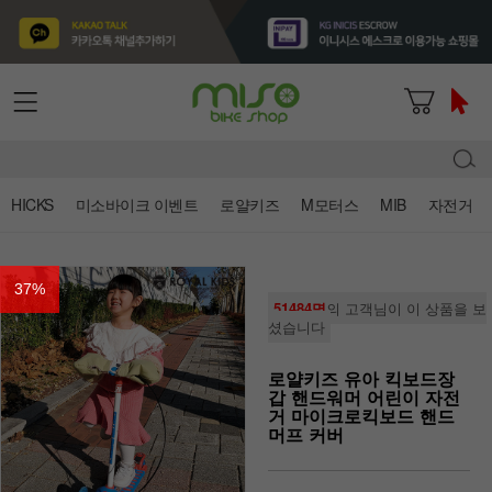
HICKS
미소바이크 이벤트
로얄키즈
M모터스
MIB
자전거
37
%
51484명
의 고객님이 이 상품을 보
셨습니다
로얄키즈 유아 킥보드장
갑 핸드워머 어린이 자전
거 마이크로킥보드 핸드
머프 커버