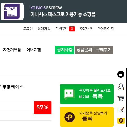
로그인
회원가입
장바구니
주문내역
마이페이지
0
공지사항
상품문의
구매후기
자전거부품
에너지젤
드 투명 케이스
무엇이든 물어보세요
톡톡
네이버
57
%
카카오톡 상담하기
클릭