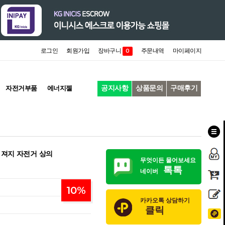
로그인
회원가입
장바구니
주문내역
마이페이지
0
공지사항
상품문의
구매후기
자전거부품
에너지젤
 져지 자전거 상의
무엇이든 물어보세요
톡톡
네이버
10
%
카카오톡 상담하기
클릭