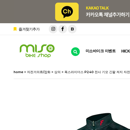
B
즐겨찾기추가
미소바이크 이벤트
HICK
home
>
자전거의류/잡화
>
상의
> 폭스라이더스 P240 전사 기모 긴팔 져지 자