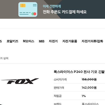
로얄키즈
M모터스
자전거
자전거용품
자전거의류/잡화
S
MIB
전거 상의
폭스라이더스 P240 전사 기모 긴팔
소비자가격
158,000원
판매가격
142,000원
적립금
1%
브랜드
폭스라이더스