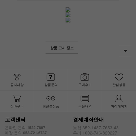
상품 고시 정보
공지사항
상품문의
구매후기
관심상품
장바구니
최근본상품
주문내역
마이페이지
페이코 ID로
PAYCO 바
고객센터
결제계좌안내
농협 352-1487-7653-43
온라인 문의
1522-7897
우리 1002-746-829227
매장 문의
053-721-6787