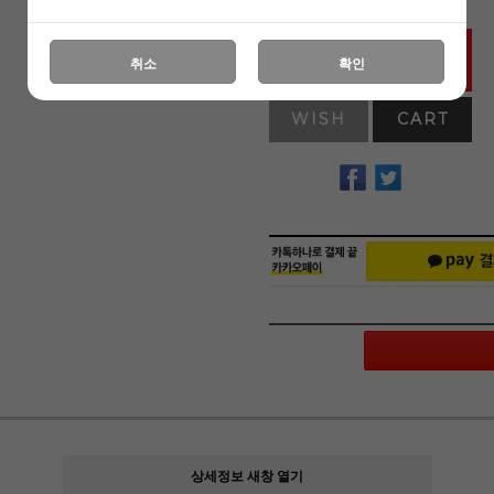
BUY NOW
취소
확인
WISH
CART
상세정보 새창 열기