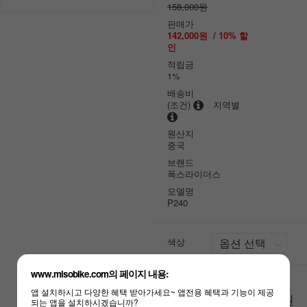
158,000원
판매가
142,000원
/
10
% 할
인
적립금
1%
배송비
(조건)
지역별
원산지
중국
브랜드
폭스라이더스
모델명
P240
색상
www.misobike.com의 페이지 내용:
앱 설치하시고 다양한 혜택 받아가세요~ 앱전용 혜택과 기능이 제공
원
총 상품 금액
0
되는 앱을 설치하시겠습니까?