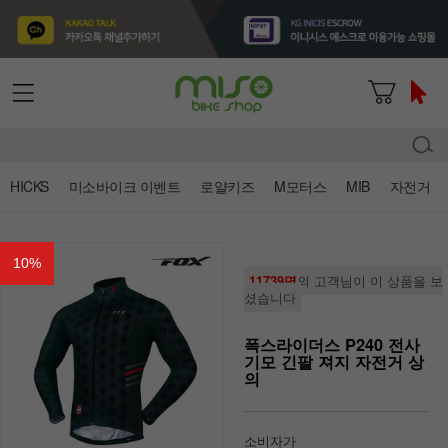
HICKS
미소바이크 이벤트
로얄키즈
M모터스
MIB
자전거
10
%
11739명
의 고객님이 이 상품을 보
셨습니다
폭스라이더스 P240 전사
기모 긴팔 져지 자전거 상
의
소비자가