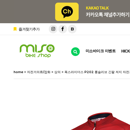
B
즐겨찾기추가
미소바이크 이벤트
HICK
home
>
자전거의류/잡화
>
상의
> 폭스라이더스 P202 롱슬리브 긴팔 져지 자전