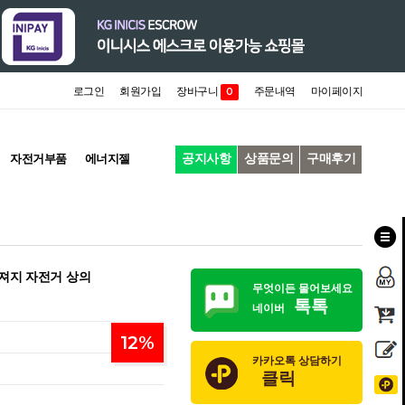
로그인
회원가입
장바구니
주문내역
마이페이지
0
공지사항
상품문의
구매후기
자전거부품
에너지젤
 져지 자전거 상의
무엇이든 물어보세요
톡톡
네이버
12
%
카카오톡 상담하기
클릭