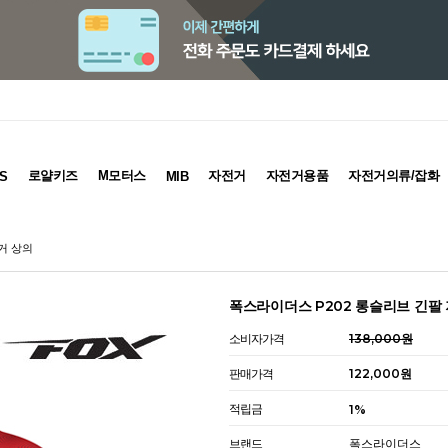
로얄키즈
M모터스
자전거
자전거용품
자전거의류/잡화
S
MIB
거 상의
폭스라이더스 P202 롱슬리브 긴팔
소비자가격
138,000원
판매가격
122,000원
적립금
1%
브랜드
폭스라이더스