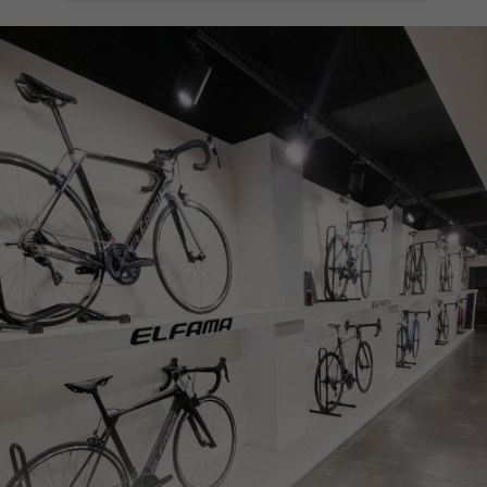
페이코 ID로
PAYCO 바