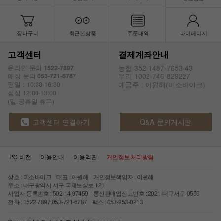
장바구니
최근본상품
주문내역
마이페이지
고객센터
결제계좌안내
농협 352-1487-7653-43
온라인 문의
1522-7897
우리 1002-746-829227
매장 문의
053-721-6787
예금주 : 이원해(미소바이크)
평일 : 10:30-16:30
점심 12:00-13:00
(일.공휴일 휴무)
고객센터 연결하기
Q&A 문의게시판
PC 버전
이용안내
이용약관
개인정보처리방침
상호 : 미소바이크 대표 : 이원해 개인정보책임자 : 이원해
주소 : 대구광역시 서구 국채보상로 121
사업자 등록번호 : 502-14-97459 통신판매업신고번호 : 2021-대구서구-0556
전화 : 1522-7897,053-721-6787 팩스 : 053-953-0213