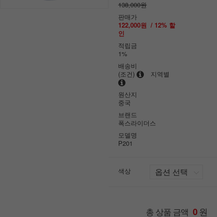
138,000원
판매가
122,000원
/
12
% 할
인
적립금
1%
배송비
(조건)
지역별
원산지
중국
브랜드
폭스라이더스
모델명
P201
색상
원
총 상품 금액
0