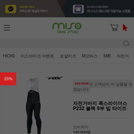
HICKS
미소바이크 이벤트
로얄키즈
M모터스
MIB
자전거
15
%
10125명
의 고객님이 이 상품을 보
셨습니다
자전거바지 폭스라이더스
P232 블랙 9부 빕 타이즈
소비자가
145,000원