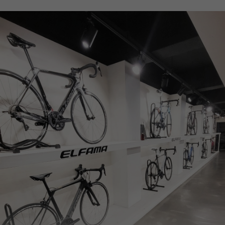
페이코 ID로
PAYCO 바