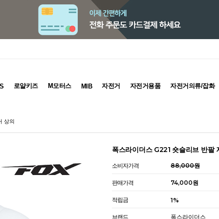
로얄키즈
M모터스
자전거
자전거용품
자전거의류/잡화
S
MIB
거 상의
폭스라이더스 G221 숏슬리브 반팔 
소비자가격
88,000원
판매가격
74,000원
적립금
1%
브랜드
폭스라이더스