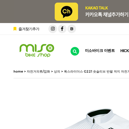
B
즐겨찾기추가
미소바이크 이벤트
HICK
home
>
자전거의류/잡화
>
상의
> 폭스라이더스 G221 숏슬리브 반팔 져지 자전