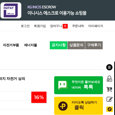
로그인
회원가입
장바구니
주문내역
마이페이지
0
공지사항
상품문의
구매후기
자전거부품
에너지젤
져지 자전거 상의
무엇이든 물어보세요
톡톡
네이버
16
%
카카오톡 상담하기
클릭