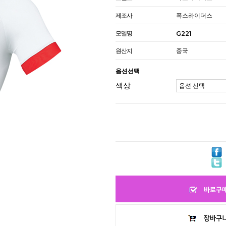
제조사
폭스라이더스
모델명
G221
원산지
중국
옵션선택
색상