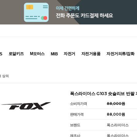
로얄키즈
M모터스
자전거
자전거용품
자전거의류/잡화
S
MIB
거 상의
폭스라이더스 G103 숏슬리브 반팔 
소비자가격
88,000원
판매가격
88,000원
브랜드
폭스라이더스
제조사
폭스라이더스