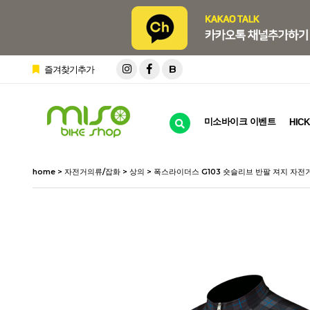
B
즐겨찾기추가
미소바이크 이벤트
HICK
home
>
자전거의류/잡화
>
상의
> 폭스라이더스 G103 숏슬리브 반팔 져지 자전