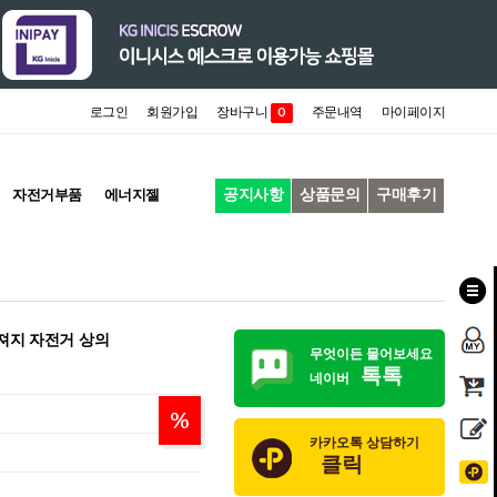
로그인
회원가입
장바구니
주문내역
마이페이지
0
공지사항
상품문의
구매후기
자전거부품
에너지젤
져지 자전거 상의
무엇이든 물어보세요
톡톡
네이버
%
카카오톡 상담하기
클릭