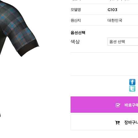
모델명
G103
원산지
대한민국
옵션선택
색상