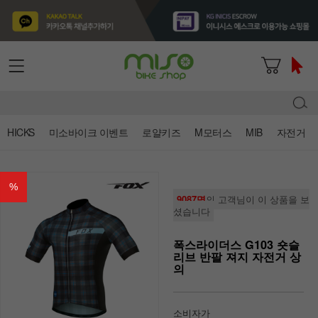
HICKS
미소바이크 이벤트
로얄키즈
M모터스
MIB
자전거
%
9087명
의 고객님이 이 상품을 보
셨습니다
폭스라이더스 G103 숏슬
리브 반팔 져지 자전거 상
의
소비자가