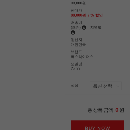
88,000원
판매가
88,000원
/ % 할인
배송비
(조건)
지역별
원산지
대한민국
브랜드
폭스라이더스
모델명
G103
색상
원
총 상품 금액
0
BUY NOW