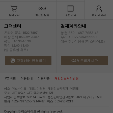
장바구니
최근본상품
주문내역
마이페이지
고객센터
결제계좌안내
농협 352-1487-7653-43
온라인 문의
1522-7897
우리 1002-746-829227
매장 문의
053-721-6787
예금주 : 이원해(미소바이크)
평일 : 10:30-16:30
점심 12:00-13:00
(일.공휴일 휴무)
고객센터 연결하기
Q&A 문의게시판
PC 버전
이용안내
이용약관
개인정보처리방침
상호 : 미소바이크 대표 : 이원해 개인정보책임자 : 이원해
주소 : 대구광역시 서구 국채보상로 121
사업자 등록번호 : 502-14-97459 통신판매업신고번호 : 2021-대구서구-0556
전화 : 1522-7897,053-721-6787 팩스 : 053-953-0213
Copyright © 미소바이크 All rights reserved.