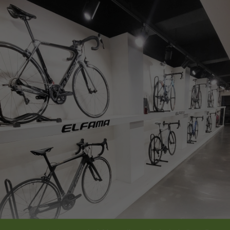
페이코 ID로
PAYCO 바