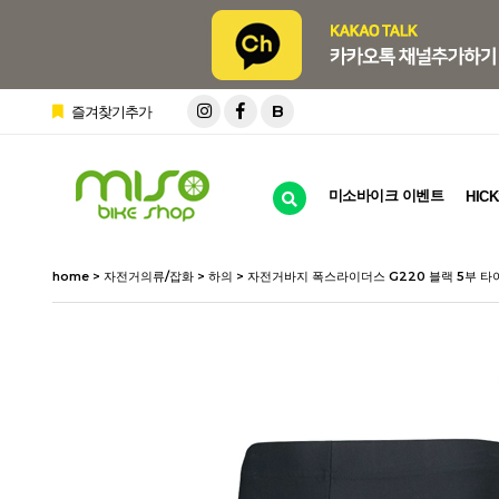
B
즐겨찾기추가
미소바이크 이벤트
HICK
home
>
자전거의류/잡화
>
하의
> 자전거바지 폭스라이더스 G220 블랙 5부 타