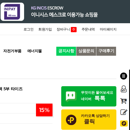
로그인
회원가입
장바구니
주문내역
마이페이지
0
공지사항
상품문의
구매후기
자전거부품
에너지젤
랙 5부 타이즈
무엇이든 물어보세요
톡톡
네이버
15
%
카카오톡 상담하기
클릭