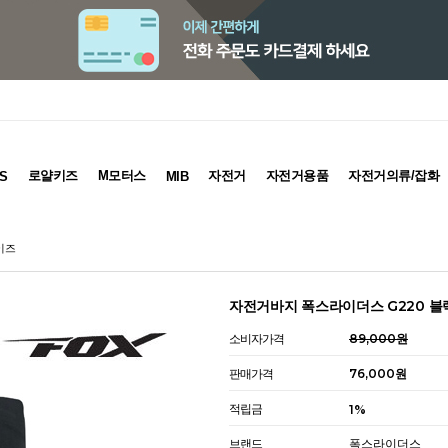
로얄키즈
M모터스
자전거
자전거용품
자전거의류/잡화
S
MIB
이즈
자전거바지 폭스라이더스 G220 블
소비자가격
89,000원
판매가격
76,000원
적립금
1%
브랜드
폭스라이더스