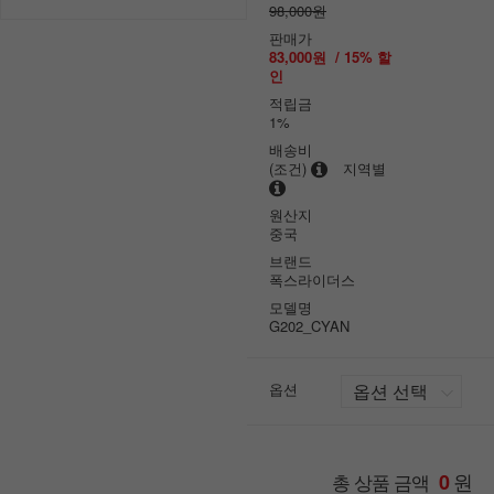
98,000원
판매가
83,000원
/
15
% 할
인
적립금
1%
배송비
(조건)
지역별
원산지
중국
브랜드
폭스라이더스
모델명
G202_CYAN
옵션
원
총 상품 금액
0