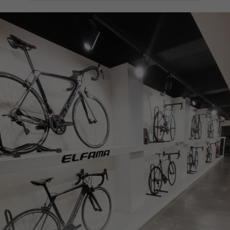
페이코 ID로
PAYCO 바