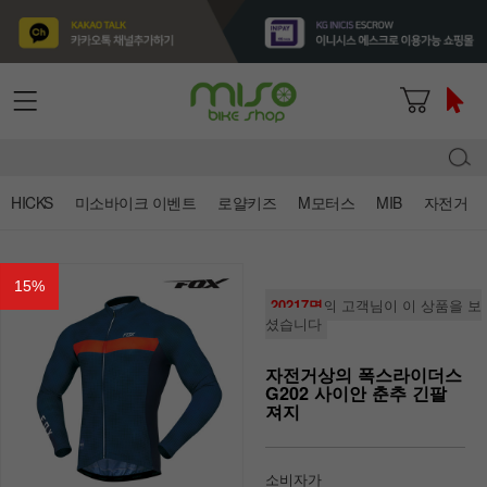
HICKS
미소바이크 이벤트
로얄키즈
M모터스
MIB
자전거
15
%
20217명
의 고객님이 이 상품을 보
셨습니다
자전거상의 폭스라이더스
G202 사이안 춘추 긴팔
져지
소비자가