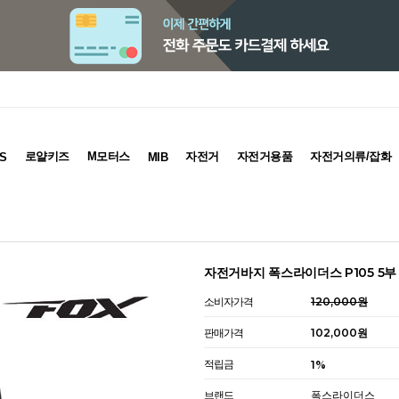
로얄키즈
M모터스
자전거
자전거용품
자전거의류/잡화
S
MIB
자전거바지 폭스라이더스 P105 5부
소비자가격
120,000원
판매가격
102,000원
적립금
1%
브랜드
폭스라이더스