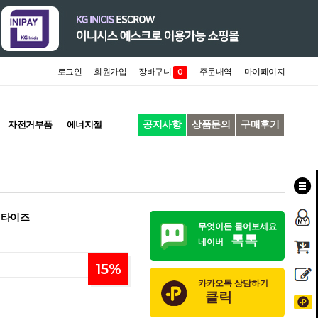
로그인
회원가입
장바구니
주문내역
마이페이지
0
공지사항
상품문의
구매후기
자전거부품
에너지젤
 타이즈
무엇이든 물어보세요
톡톡
네이버
15
%
카카오톡 상담하기
클릭