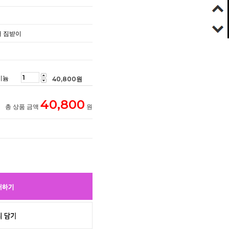
거 짐받이
미늄
40,800
원
40,800
총 상품 금액
원