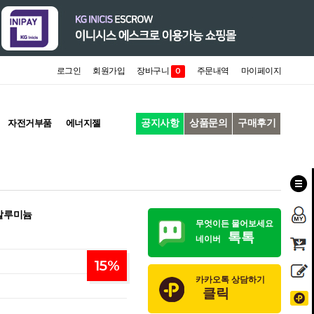
로그인
회원가입
장바구니
주문내역
마이페이지
0
공지사항
상품문의
구매후기
자전거부품
에너지젤
 알루미늄
무엇이든 물어보세요
톡톡
네이버
15
%
카카오톡 상담하기
클릭