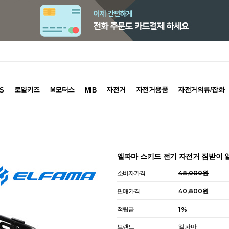
로얄키즈
M모터스
자전거
자전거용품
자전거의류/잡화
S
MIB
엘파마 스키드 전기 자전거 짐받이
소비자가격
48,000원
판매가격
40,800
원
적립금
1%
브랜드
엘파마