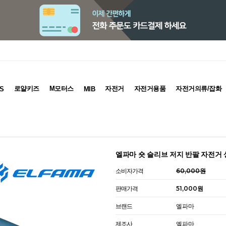
로얄키즈
M모터스
자전거
자전거용품
자전거의류/잡화
S
MIB
엘파마 숏 슬리브 저지 반팔 자전거
소비자가격
60,000원
판매가격
51,000원
브랜드
엘파마
제조사
엘파마