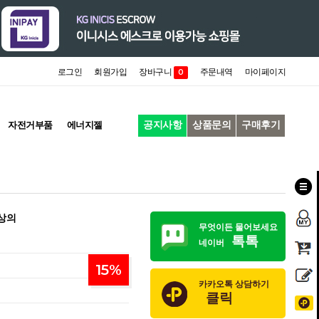
로그인
회원가입
장바구니
주문내역
마이페이지
0
공지사항
상품문의
구매후기
자전거부품
에너지젤
 상의
무엇이든 물어보세요
톡톡
네이버
15
%
카카오톡 상담하기
클릭