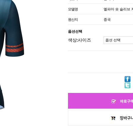
모델명
엘파마 숏 슬리브 
원산지
중국
옵션선택
색상:사이즈