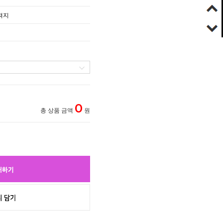
져지
0
총 상품 금액
원