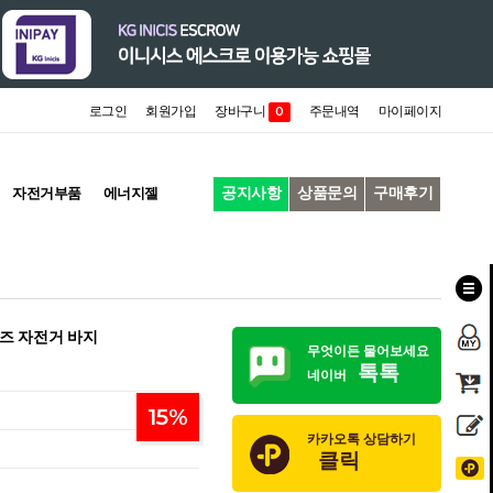
로그인
회원가입
장바구니
주문내역
마이페이지
0
공지사항
상품문의
구매후기
자전거부품
에너지젤
이즈 자전거 바지
무엇이든 물어보세요
톡톡
네이버
15
%
카카오톡 상담하기
클릭