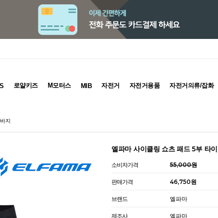
로얄키즈
M모터스
자전거
자전거용품
자전거의류/잡화
S
MIB
 바지
엘파마 사이클링 쇼츠 패드 5부 타
소비자가격
55,000원
판매가격
46,750원
브랜드
엘파마
제조사
엘파마