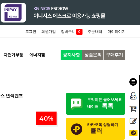
로그인
회원가입
장바구니
주문내역
마이페이지
0
공지사항
상품문의
구매후기
자전거부품
에너지젤
라스 변색렌즈
무엇이든 물어보세요
톡톡
네이버
40
%
카카오톡 상담하기
클릭