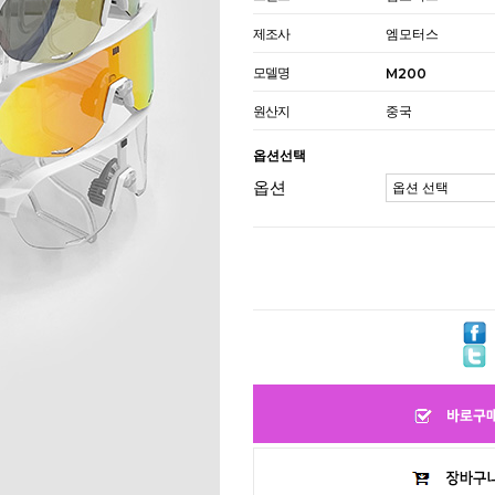
제조사
엠모터스
모델명
M200
원산지
중국
옵션선택
옵션