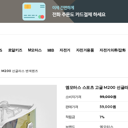
로얄키즈
M모터스
자전거
자전거용품
자전거의류/잡화
S
MIB
 M200 선글라스 변색렌즈
엠모터스 스포츠 고글 M200 선글
소비자가격
99,000원
판매가격
59,000원
적립금
1%
브랜드
엠모터스