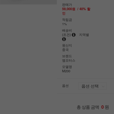
판매가
59,000원
/
40
% 할
인
적립금
1%
배송비
(조건)
지역별
원산지
중국
브랜드
엠모터스
모델명
M200
옵션
원
총 상품 금액
0