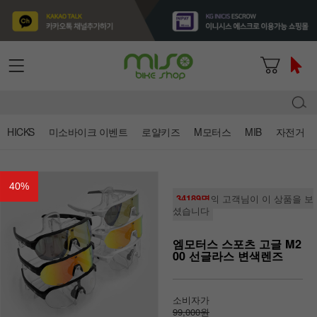
HICKS
미소바이크 이벤트
로얄키즈
M모터스
MIB
자전거
40
%
34189명
의 고객님이 이 상품을 보
셨습니다
엠모터스 스포츠 고글 M2
00 선글라스 변색렌즈
소비자가
99,000원