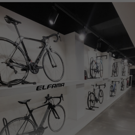
페이코 ID로
PAYCO 바