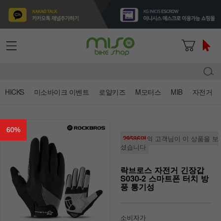
HICKS
미소바이크 이벤트
로얄키즈
M모터스
MIB
자전거
60
%
29586명
의 고객님이 이 상품을 보
셨습니다
락브로스 자전거 긴장갑
S030-2 스마트폰 터치 방
풍 통기성
소비자가