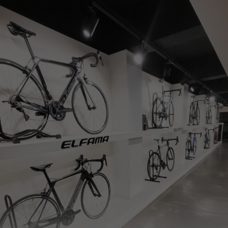
페이코 ID로
PAYCO 바