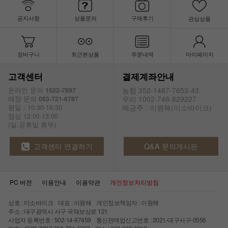
공지사항
상품문의
구매후기
관심상품
장바구니
최근본상품
주문내역
마이페이지
고객센터
결제계좌안내
농협 352-1487-7653-43
온라인 문의
1522-7897
우리 1002-746-829227
매장 문의
053-721-6787
예금주 : 이원해(미소바이크)
평일 : 10:30-16:30
점심 12:00-13:00
(일.공휴일 휴무)
고객센터 연결하기
Q&A 문의게시판
PC 버전
이용안내
이용약관
개인정보처리방침
상호 : 미소바이크 대표 : 이원해 개인정보책임자 : 이원해
주소 : 대구광역시 서구 국채보상로 121
사업자 등록번호 : 502-14-97459 통신판매업신고번호 : 2021-대구서구-0556