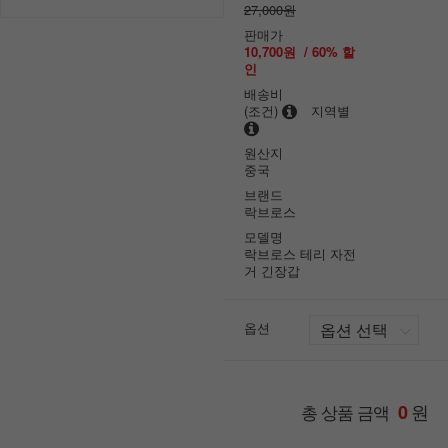
27,000원
판매가
10,700원
/
60
% 할
인
배송비
(조건)
지역별
원산지
중국
브랜드
락브로스
모델명
락브로스 테리 자전
거 긴장갑
옵션
원
총 상품 금액
0