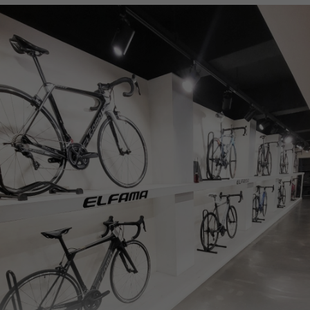
페이코 ID로
PAYCO 바