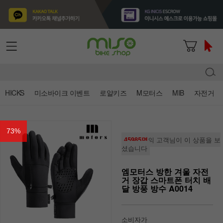
HICKS
미소바이크 이벤트
로얄키즈
M모터스
MIB
자전거
73
%
45985명
의 고객님이 이 상품을 보
셨습니다
엠모터스 방한 겨울 자전
거 장갑 스마트폰 터치 배
달 방풍 방수 A0014
소비자가