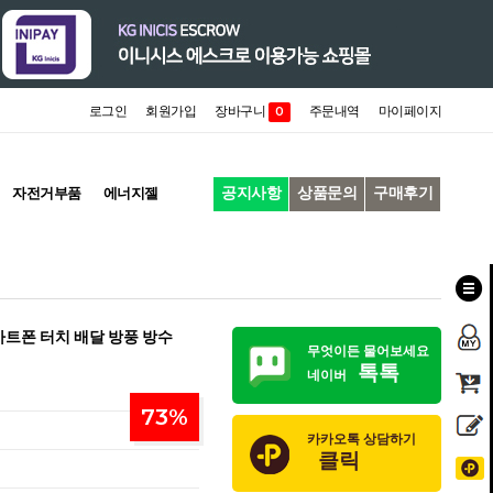
로그인
회원가입
장바구니
주문내역
마이페이지
0
공지사항
상품문의
구매후기
자전거부품
에너지젤
마트폰 터치 배달 방풍 방수
무엇이든 물어보세요
톡톡
네이버
73
%
카카오톡 상담하기
클릭