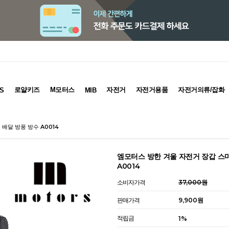
로얄키즈
M모터스
자전거
자전거용품
자전거의류/잡화
S
MIB
배달 방풍 방수 A0014
엠모터스 방한 겨울 자전거 장갑 스
A0014
소비자가격
37,000원
판매가격
9,900원
적립금
1%