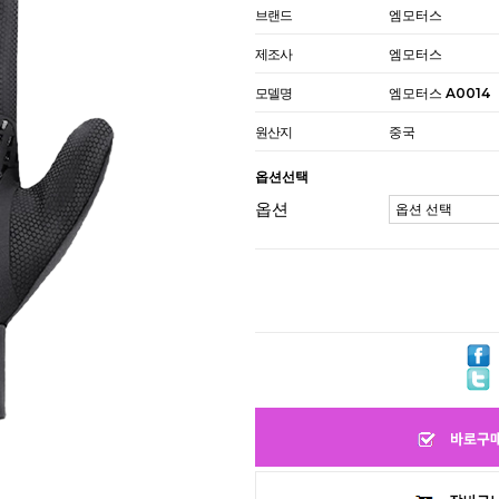
브랜드
엠모터스
제조사
엠모터스
모델명
엠모터스 A0014
원산지
중국
옵션선택
옵션