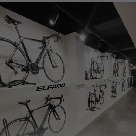
페이코 ID로
PAYCO 바