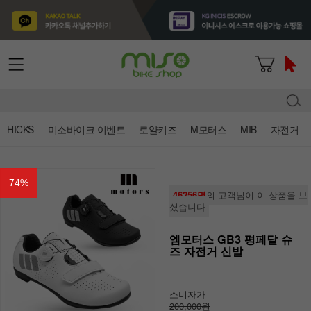
HICKS
미소바이크 이벤트
로얄키즈
M모터스
MIB
자전거
74
%
46256명
의 고객님이 이 상품을 보
셨습니다
엠모터스 GB3 평페달 슈
즈 자전거 신발
소비자가
200,000원