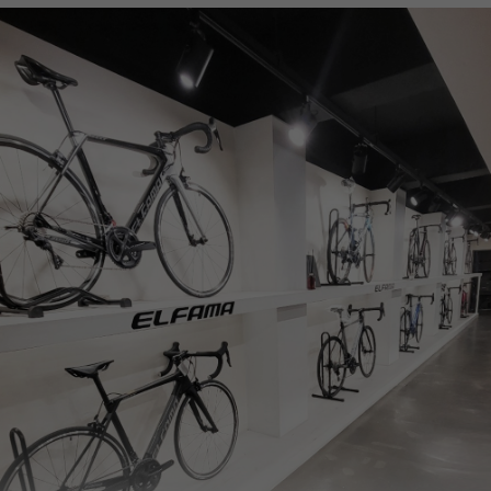
페이코 ID로
PAYCO 바