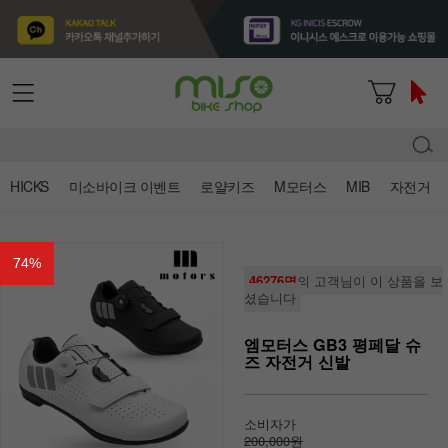
HICKS
미소바이크 이벤트
로얄키즈
M모터스
MIB
자전거
74
%
46276명
의 고객님이 이 상품을 보
셨습니다
엠모터스 GB3 평페달 슈
즈 자전거 신발
소비자가
200,000원