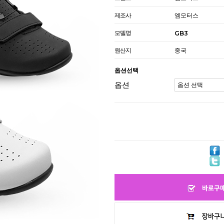
제조사
엠모터스
모델명
GB3
원산지
중국
옵션선택
옵션