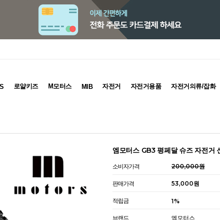
로얄키즈
M모터스
자전거
자전거용품
자전거의류/잡화
S
MIB
엠모터스 GB3 평페달 슈즈 자전거 
소비자가격
200,000원
판매가격
53,000원
적립금
1%
브랜드
엠모터스