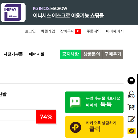
로그인
회원가입
장바구니
주문내역
마이페이지
0
공지사항
상품문의
구매후기
자전거부품
에너지젤
신발
무엇이든 물어보세요
톡톡
네이버
74
%
카카오톡 상담하기
클릭