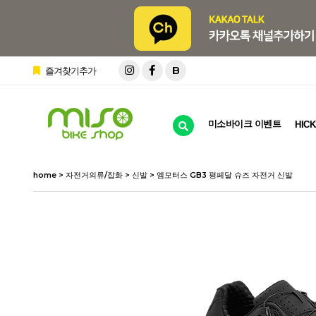
B
즐겨찾기추가
미소바이크 이벤트
HICK
home
>
자전거의류/잡화
>
신발
> 엠모터스 GB3 평페달 슈즈 자전거 신발