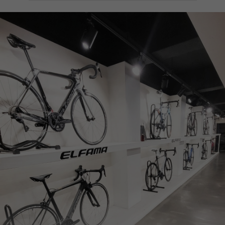
페이코 ID로
PAYCO 바