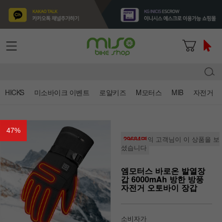
HICKS
미소바이크 이벤트
로얄키즈
M모터스
MIB
자전거
47
%
29684명
의 고객님이 이 상품을 보
셨습니다
엠모터스 바로온 발열장
갑 6000mAh 방한 방풍
자전거 오토바이 장갑
소비자가