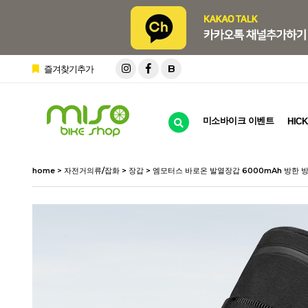
B
즐겨찾기추가
미소바이크 이벤트
HICK
home
>
자전거의류/잡화
>
장갑
> 엠모터스 바로온 발열장갑 6000mAh 방한 