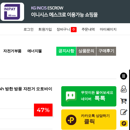
로그인
회원가입
장바구니
주문내역
마이페이지
0
공지사항
상품문의
구매후기
자전거부품
에너지젤
Ah 방한 방풍 자전거 오토바이
무엇이든 물어보세요
톡톡
네이버
47
%
카카오톡 상담하기
클릭