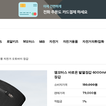
로얄키즈
M모터스
자전거
자전거용품
자전거의류/잡화
S
MIB
방풍 자전거 오토바이 장갑
엠모터스 바로온 발열장갑 6000m
장갑
소비자가격
150,000원
판매가격
79,000원
적립금
1%