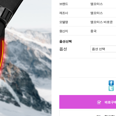
브랜드
엠모터스
제조사
엠모터스
모델명
엠모터스 바로온
원산지
중국
옵션선택
옵션