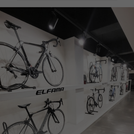
페이코 ID로
PAYCO 바