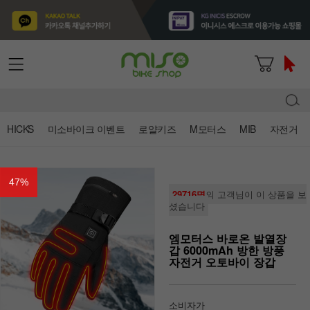
HICKS
미소바이크 이벤트
로얄키즈
M모터스
MIB
자전거
47
%
29716명
의 고객님이 이 상품을 보
셨습니다
엠모터스 바로온 발열장
갑 6000mAh 방한 방풍
자전거 오토바이 장갑
소비자가