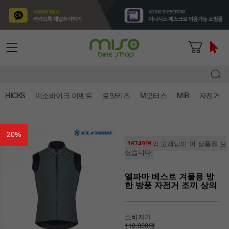
HICKS
미소바이크 이벤트
로얄키즈
M모터스
MIB
자전거
20
%
16749명
의 고객님이 이 상품을 보
셨습니다
엘파마 베스트 겨울용 방
한 방풍 자전거 조끼 상의
소비자가
110,000원