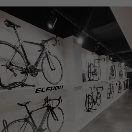
페이코 ID로
PAYCO 바