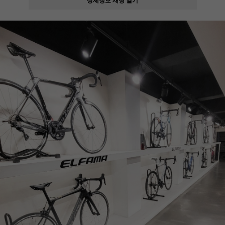
페이코 ID로
PAYCO 바