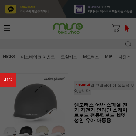
HICKS
미소바이크 이벤트
로얄키즈
M모터스
MIB
자전거
41
%
43590명
의 고객님이 이 상품을 보
셨습니다
엠모터스 어반 스페셜 전
기 자전거 인라인 스케이
트보드 전동킥보드 헬멧
성인 유아 아동용