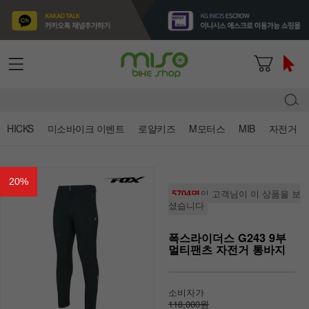
HICKS
미소바이크 이벤트
로얄키즈
M모터스
MIB
자전거
20
%
5704명
의 고객님이 이 상품을 보
셨습니다
폭스라이더스 G243 9부
멀티팬츠 자전거 통바지
소비자가
118,000원