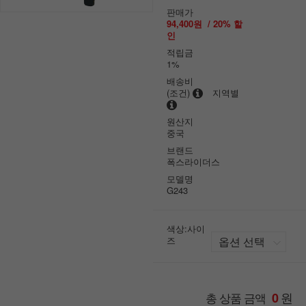
판매가
94,400원
/
20
% 할
인
적립금
1%
배송비
(조건)
지역별
원산지
중국
브랜드
폭스라이더스
모델명
G243
색상:사이
즈
원
총 상품 금액
0