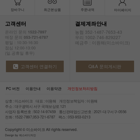
장바구니
최근본상품
주문내역
마이페이지
고객센터
결제계좌안내
농협 352-1487-7653-43
온라인 문의
1522-7897
우리 1002-746-829227
매장 문의
053-721-6787
예금주 : 이원해(미소바이크)
평일 : 10:30-16:30
점심 12:00-13:00
(일.공휴일 휴무)
고객센터 연결하기
Q&A 문의게시판
PC 버전
이용안내
이용약관
개인정보처리방침
상호 : 미소바이크 대표 : 이원해 개인정보책임자 : 이원해
주소 : 대구광역시 서구 국채보상로 121
사업자 등록번호 : 502-14-97459 통신판매업신고번호 : 2021-대구서구-0556
전화 : 1522-7897,053-721-6787 팩스 : 053-953-0213
Copyright © 미소바이크 All rights reserved.
Design by 에스비디자인