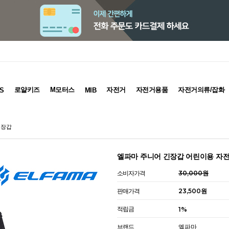
로얄키즈
M모터스
자전거
자전거용품
자전거의류/잡화
S
MIB
 장갑
엘파마 주니어 긴장갑 어린이용 자전
소비자가격
30,000원
판매가격
23,500원
적립금
1%
브랜드
엘파마