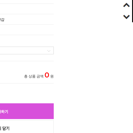
장갑
0
총 상품 금액
원