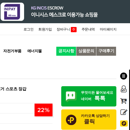
로그인
회원가입
장바구니
주문내역
마이페이지
0
공지사항
상품문의
구매후기
자전거부품
에너지젤
거 스포츠 장갑
무엇이든 물어보세요
톡톡
네이버
22
%
카카오톡 상담하기
클릭