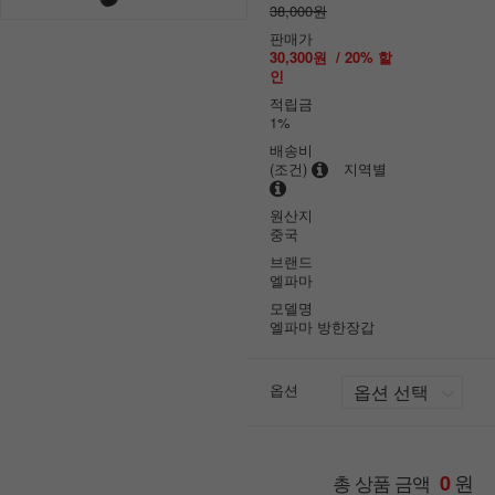
38,000원
판매가
30,300원
/
20
% 할
인
적립금
1%
배송비
(조건)
지역별
원산지
중국
브랜드
엘파마
모델명
엘파마 방한장갑
옵션
원
총 상품 금액
0