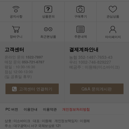
공지사항
상품문의
구매후기
관심상품
장바구니
최근본상품
주문내역
마이페이지
고객센터
결제계좌안내
농협 352-1487-7653-43
온라인 문의
1522-7897
우리 1002-746-829227
매장 문의
053-721-6787
예금주 : 이원해(미소바이크)
평일 : 10:30-16:30
점심 12:00-13:00
(일.공휴일 휴무)
고객센터 연결하기
Q&A 문의게시판
PC 버전
이용안내
이용약관
개인정보처리방침
상호 : 미소바이크 대표 : 이원해 개인정보책임자 : 이원해
주소 : 대구광역시 서구 국채보상로 121