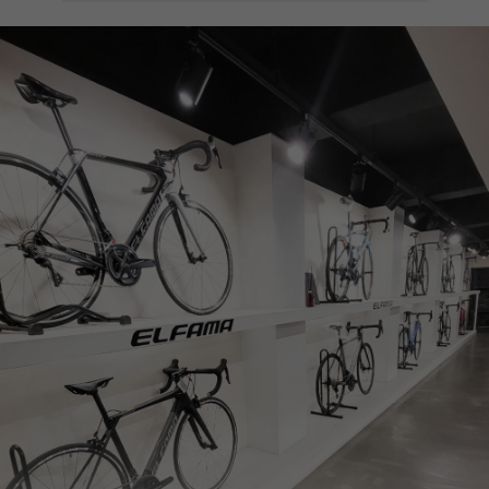
페이코 ID로
PAYCO 바