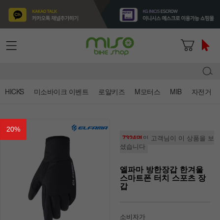
HICKS
미소바이크 이벤트
로얄키즈
M모터스
MIB
자전거
20
%
7324명
의 고객님이 이 상품을 보
셨습니다
엘파마 방한장갑 한겨울
스마트폰 터치 스포츠 장
갑
소비자가