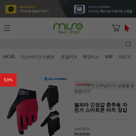
HICKS
미소바이크 이벤트
로얄키즈
M모터스
MIB
자전거
53
%
13137명
의 고객님이 이 상품을 보
셨습니다
엘파마 긴장갑 춘추용 자
전거 스마트폰 터치 장갑
소비자가
36,000원