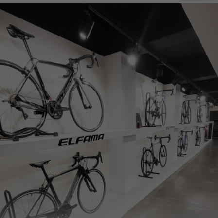
페이코 ID로
PAYCO 바