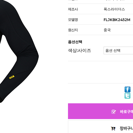
제조사
폭스라이더스
모델명
FLJKBK2452M
원산지
중국
옵션선택
색상:사이즈