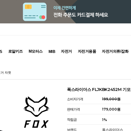
로얄키즈
M모터스
자전거
자전거용품
자전거의류/잡화
S
MIB
전거 자켓
폭스라이더스 FLJKBK2452M 기
소비자가격
199,000원
판매가격
179,000원
적립금
1%
브랜드
폭스라이더스