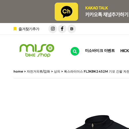
B
즐겨찾기추가
미소바이크 이벤트
HICK
home
>
자전거의류/잡화
>
상의
> 폭스라이더스 FLJKBK2452M 기모 긴팔 자