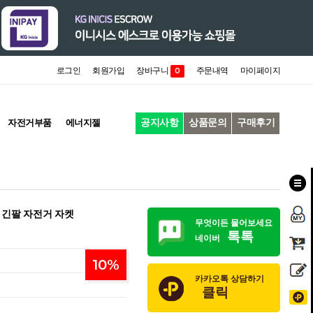
로그인
회원가입
장바구니
주문내역
마이페이지
0
공지사항
상품문의
구매후기
자전거부품
에너지젤
모 긴팔 자전거 자켓
무엇이든 물어보세요
톡톡
네이버
10
%
카카오톡 상담하기
클릭