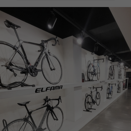
페이코 ID로
PAYCO 바