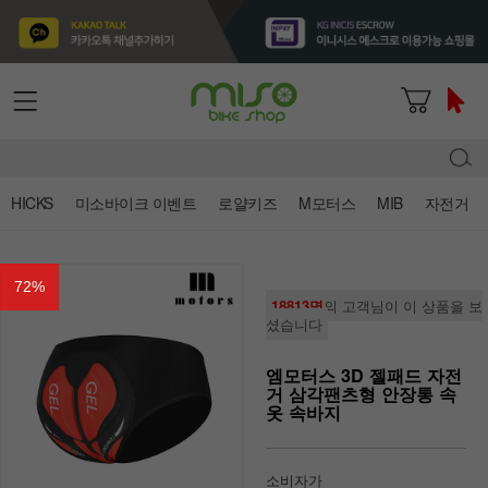
HICKS
미소바이크 이벤트
로얄키즈
M모터스
MIB
자전거
72
%
18813명
의 고객님이 이 상품을 보
셨습니다
엠모터스 3D 젤패드 자전
거 삼각팬츠형 안장통 속
옷 속바지
소비자가