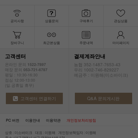
공지사항
상품문의
구매후기
관심상품
장바구니
최근본상품
주문내역
마이페이지
고객센터
결제계좌안내
농협 352-1487-7653-43
온라인 문의
1522-7897
우리 1002-746-829227
매장 문의
053-721-6787
예금주 : 이원해(미소바이크)
평일 : 10:30-16:30
점심 12:00-13:00
(일.공휴일 휴무)
고객센터 연결하기
Q&A 문의게시판
PC 버전
이용안내
이용약관
개인정보처리방침
상호 : 미소바이크 대표 : 이원해 개인정보책임자 : 이원해
주소 : 대구광역시 서구 국채보상로 121