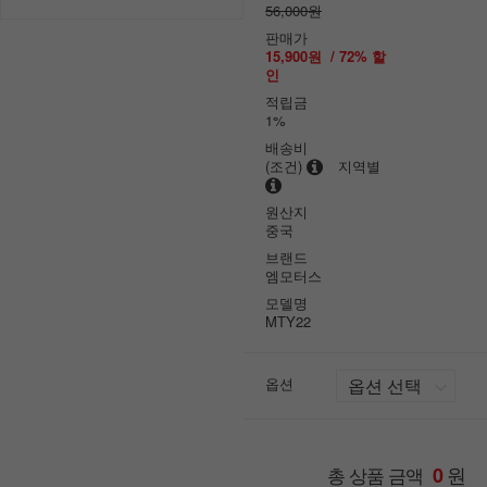
56,000원
판매가
15,900원
/
72
% 할
인
적립금
1%
배송비
(조건)
지역별
원산지
중국
브랜드
엠모터스
모델명
MTY22
옵션
원
총 상품 금액
0