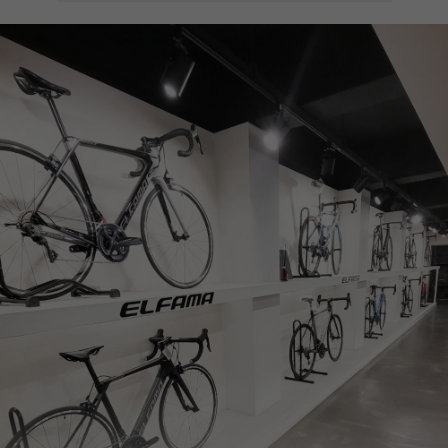
페이코 ID로
PAYCO 바