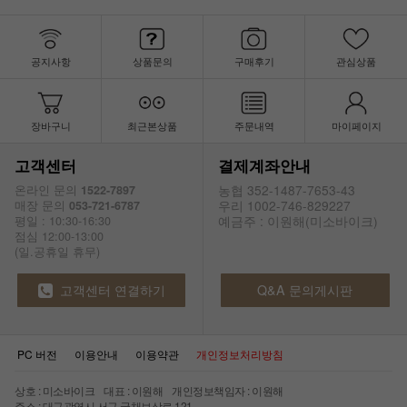
공지사항
상품문의
구매후기
관심상품
장바구니
최근본상품
주문내역
마이페이지
고객센터
결제계좌안내
농협 352-1487-7653-43
온라인 문의
1522-7897
우리 1002-746-829227
매장 문의
053-721-6787
예금주 : 이원해(미소바이크)
평일 : 10:30-16:30
점심 12:00-13:00
(일.공휴일 휴무)
고객센터 연결하기
Q&A 문의게시판
PC 버전
이용안내
이용약관
개인정보처리방침
상호 : 미소바이크 대표 : 이원해 개인정보책임자 : 이원해
주소 : 대구광역시 서구 국채보상로 121