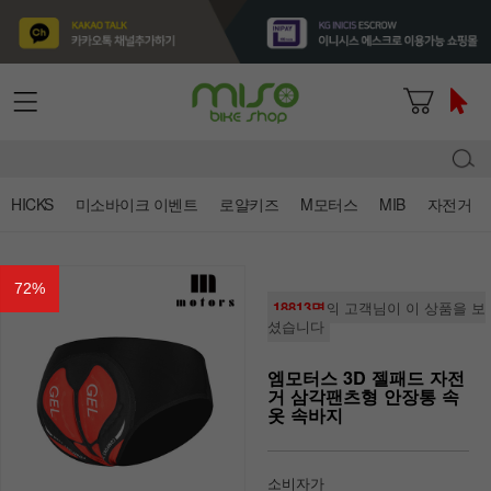
HICKS
미소바이크 이벤트
로얄키즈
M모터스
MIB
자전거
72
%
18813명
의 고객님이 이 상품을 보
셨습니다
엠모터스 3D 젤패드 자전
거 삼각팬츠형 안장통 속
옷 속바지
소비자가