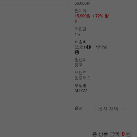
56,000원
판매가
15,900원
/
72
% 할
인
적립금
1%
배송비
(조건)
지역별
원산지
중국
브랜드
엠모터스
모델명
MTY22
옵션
원
총 상품 금액
0