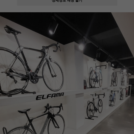
페이코 ID로
PAYCO 바