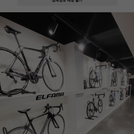
페이코 ID로
PAYCO 바