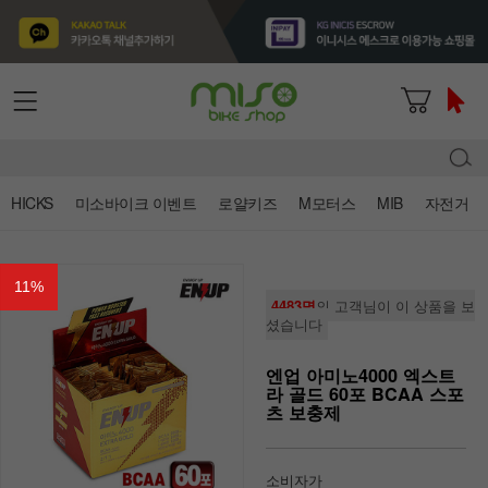
HICKS
미소바이크 이벤트
로얄키즈
M모터스
MIB
자전거
11
%
4483명
의 고객님이 이 상품을 보
셨습니다
엔업 아미노4000 엑스트
라 골드 60포 BCAA 스포
츠 보충제
소비자가