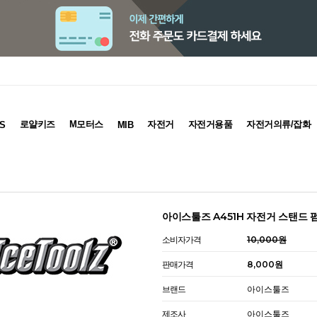
로얄키즈
M모터스
자전거
자전거용품
자전거의류/잡화
S
MIB
아이스툴즈 A451H 자전거 스탠드 
소비자가격
10,000원
판매가격
8,000원
브랜드
아이스툴즈
제조사
아이스툴즈