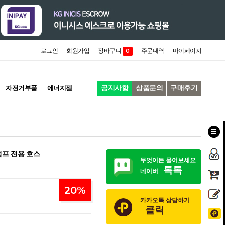
로그인
회원가입
장바구니
주문내역
마이페이지
0
공지사항
상품문의
구매후기
자전거부품
에너지젤
펌프 전용 호스
무엇이든 물어보세요
톡톡
네이버
20
%
카카오톡 상담하기
클릭