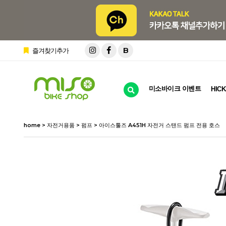
B
즐겨찾기추가
미소바이크 이벤트
HICK
home
>
자전거용품
>
펌프
> 아이스툴즈 A451H 자전거 스탠드 펌프 전용 호스