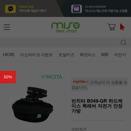
HICKS
미소바이크 이벤트
로얄키즈
M모터스
MIB
자전거
50
%
1347명
의 고객님이 이 상품을 보
셨습니다
빈치타 B049-QR 하드케
이스 퀵레버 자전거 안장
가방
소비자가