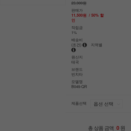
23,000원
판매가
11,500원
/
50
% 할
인
적립금
1%
배송비
(조건)
지역별
원산지
태국
브랜드
빈치타
모델명
B049-QR
제품선택
원
총 상품 금액
0