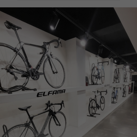
페이코 ID로
PAYCO 바