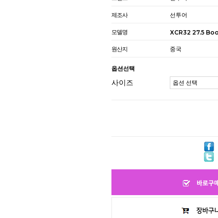
제조사
선투어
모델명
XCR32 27.5 Boo
원산지
중국
옵션선택
사이즈