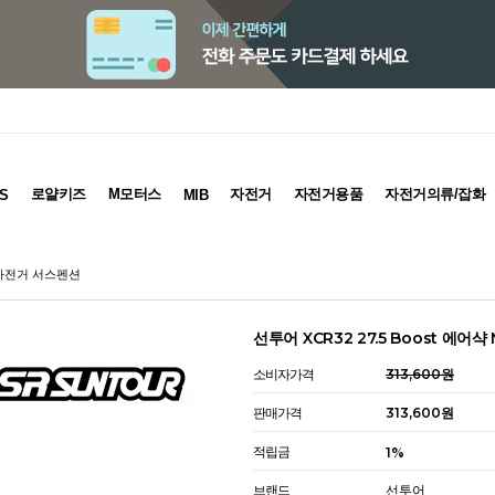
로얄키즈
M모터스
자전거
자전거용품
자전거의류/잡화
S
MIB
B 자전거 서스펜션
선투어 XCR32 27.5 Boost 에어
소비자가격
313,600원
판매가격
313,600원
적립금
1%
브랜드
선투어