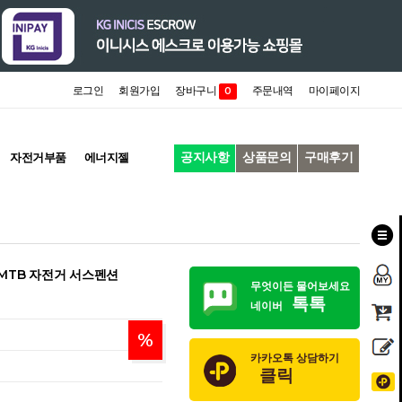
로그인
회원가입
장바구니
주문내역
마이페이지
0
공지사항
상품문의
구매후기
자전거부품
에너지젤
샥 MTB 자전거 서스펜션
무엇이든 물어보세요
톡톡
네이버
%
카카오톡 상담하기
클릭