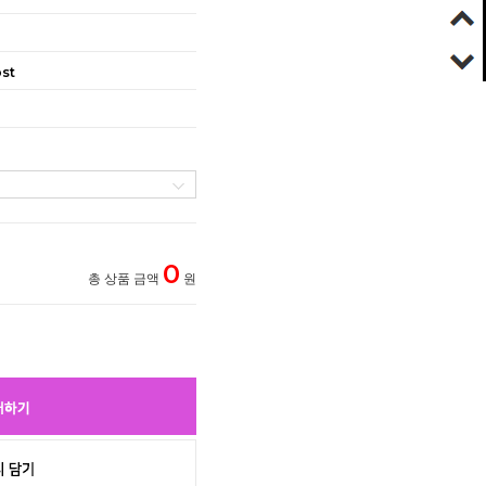
st
0
총 상품 금액
원