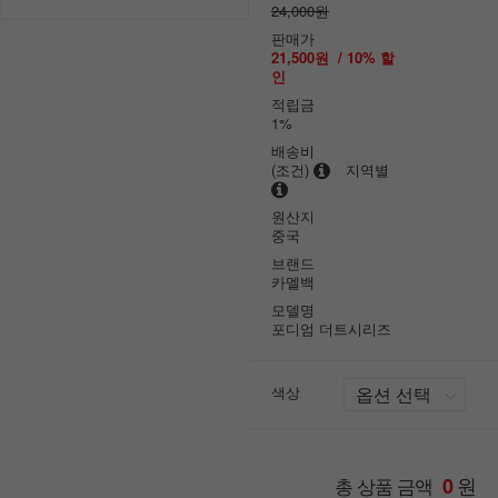
24,000원
판매가
21,500원
/
10
% 할
인
적립금
1%
배송비
(조건)
지역별
원산지
중국
브랜드
카멜백
모델명
포디엄 더트시리즈
색상
원
총 상품 금액
0