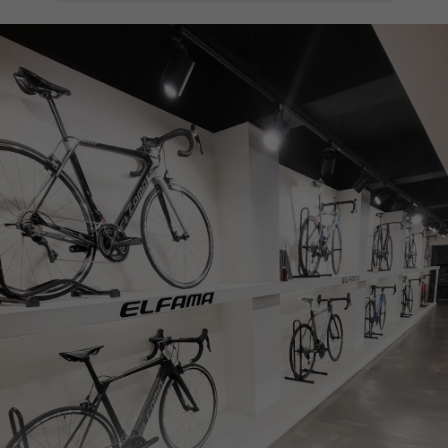
페이코 ID로
PAYCO 바