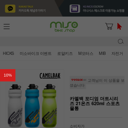
HICKS
미소바이크 이벤트
로얄키즈
M모터스
MIB
자전거
10
%
2359명
의 고객님이 이 상품을 보
셨습니다
카멜백 포디엄 더트시리
즈 21온즈 620ml 스포츠
물통
소비자가