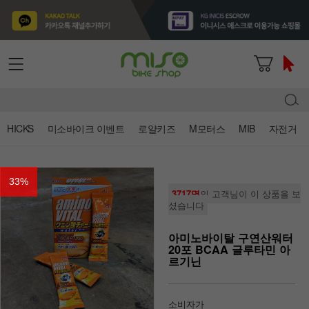
HICKS
미소바이크 이벤트
로얄키즈
M모터스
MIB
자전거
33
%
3717명
의 고객님이 이 상품을 보
셨습니다
아미노바이탈 구연산워터
20포 BCAA 글루타민 아
르기닌
소비자가