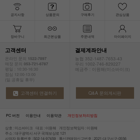
공지사항
상품문의
구매후기
관심상품
장바구니
최근본상품
주문내역
마이페이지
고객센터
결제계좌안내
농협 352-1487-7653-43
온라인 문의
1522-7897
우리 1002-746-829227
매장 문의
053-721-6787
예금주 : 이원해(미소바이크)
평일 : 10:30-16:30
점심 12:00-13:00
(일.공휴일 휴무)
고객센터 연결하기
Q&A 문의게시판
PC 버전
이용안내
이용약관
개인정보처리방침
상호 : 미소바이크 대표 : 이원해 개인정보책임자 : 이원해
주소 : 대구광역시 서구 국채보상로 121
사업자 등록번호 : 502-14-97459 통신판매업신고번호 : 2021-대구서구-0556