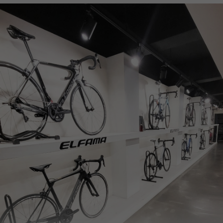
페이코 ID로
PAYCO 바