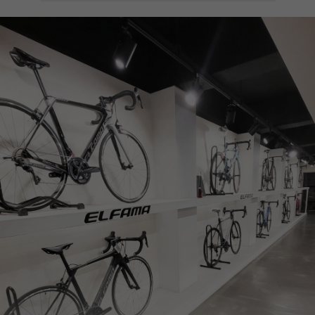
페이코 ID로
PAYCO 바