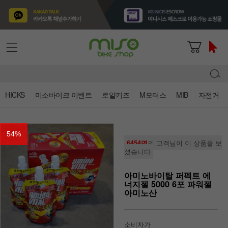
HICKS
미소바이크 이벤트
로얄키즈
M모터스
MIB
자전거
54
%
6454명
의 고객님이 이 상품을 보
셨습니다
아미노바이탈 퍼펙트 에
너지젤 5000 6포 파워젤
아미노산
소비자가