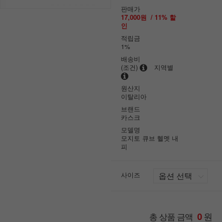
판매가
17,000원
/
11
% 할
인
적립금
1%
배송비
(조건)
지역별
원산지
이탈리아
브랜드
카스크
모델명
모지토 큐브 헬멧 내
피
사이즈
원
총 상품 금액
0