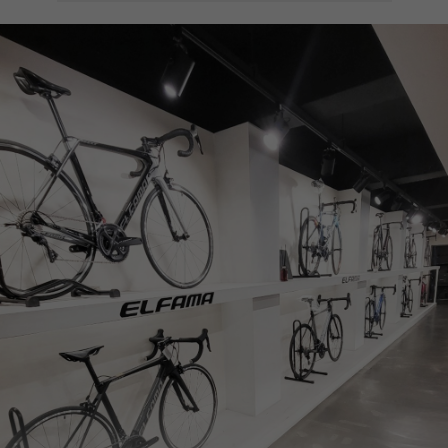
페이코 ID로
PAYCO 바