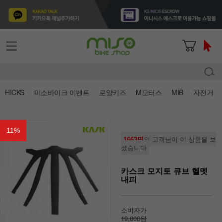
HICKS
미소바이크 이벤트
로얄키즈
M모터스
MIB
자전거
11
%
1663명
의 고객님이 이 상품을 보
셨습니다
카스크 모지토 큐브 헬멧
내피
소비자가
19,000원