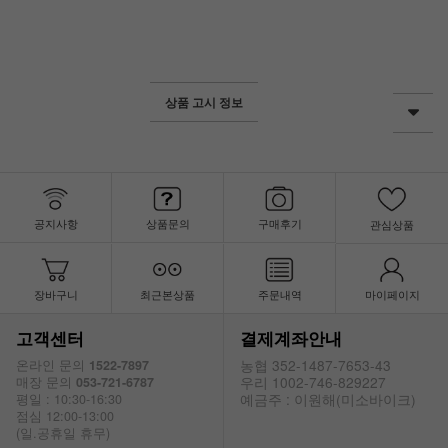
상품 고시 정보
공지사항
상품문의
구매후기
관심상품
장바구니
최근본상품
주문내역
마이페이지
고객센터
결제계좌안내
농협 352-1487-7653-43
온라인 문의
1522-7897
우리 1002-746-829227
매장 문의
053-721-6787
예금주 : 이원해(미소바이크)
평일 : 10:30-16:30
점심 12:00-13:00
(일.공휴일 휴무)